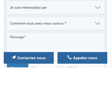
Contactez-nous
Appelez-nous
Fichier…
Taille max : 20 Mo par fichier · 5 fichiers maximum.
Ajouter un fichier
Les informations recueillies font l’objet d’un
traitement informatique destiné à
AMBULANCE DU
LAURAGAIS
, responsable du traitement, afin de