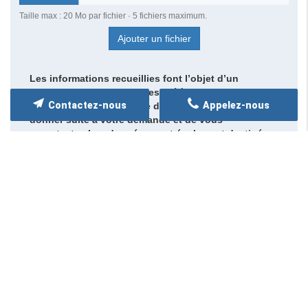
Taille max : 20 Mo par fichier · 5 fichiers maximum.
Ajouter un fichier
Les informations recueillies font l’objet d’un
traitement informatique destiné à
AMBULANCE DU
Contactez-nous
Appelez-nous
LAURAGAIS
, responsable du traitement, afin de
donner suite à votre demande et de vous
recontacter. Les données sont également destinées
à Futur Digital, prestataire de AMBULANCE DU
LAURAGAIS. Conformément à la réglementation en
vigueur, vous disposez notamment d'un droit
d'accès, de rectification, d'opposition et
d'effacement sur les données personnelles qui vous
concernent. Pour plus d’informations, cliquez
ici
.
*
Champs obligatoires