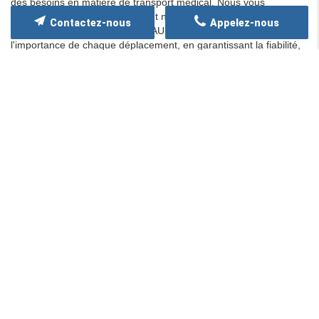
des besoins en matière de transport médical. Nous vous
assurons que notre engagement ne faiblira jamais et que, sur le
Contactez-nous
Appelez-nous
long terme, AMBULANCE DU LAURAGAIS continuera à valoriser
l'importance de chaque déplacement, en garantissant la fiabilité,
la sécurité et le confort nécessaires pour que chaque trajet se
transforme en une expérience
positive et rassurante
.
Contactez-nous
Merci de bien vouloir remplir ce formulaire afin de nous faire
part de vos demandes.