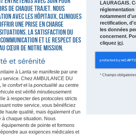
nt entretenus avec soin pour
LAURAGAIS. Co
rs de chaque trajet. Nous
réglementation 
tion avec les hôpitaux, cliniques
notamment d'un 
offrir une prise en charge
rectification, d
les données pe
situations. La satisfaction du
concernent. Pou
 communication et le respect des
cliquez
ici
.
au cœur de notre mission.
té et sérénité
nitaire à Lanta se manifeste par une
*
Champs obligatoire
il du service. Chez AMBULANCE DU
, le
confort
et la
ponctualité
au centre
hicule est vérifié minutieusement
lle à respecter des protocoles stricts
issant notre service, vous bénéficiez
de haute qualité, mais également d'un
à chaque situation. Nous
s équipements de pointe et formons
 répondre aux exigences médicales et