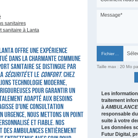
é
s sanitaires
 sanitaire à Lanta
Lanta offre une expérience
Fichier…
Situé dans la charmante commune
ort sanitaire se distingue par
Taille max : 20 Mo pa
la
sécurité
et le
confort
. Chez
lions technologie moderne,
 rigoureuses pour garantir un
Les informations
otalement adapté aux besoins
traitement info
'agisse d'une consultation
à
AMBULANCE 
en urgence, nous mettons un point
responsable du 
suite à votre d
ersonnalisé et fiable. Nos
Les données so
nt des ambulances entièrement
Futur Digital,