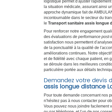
logistique permet d'ajuster rapidement l
la situation médicale, assurant ainsi u
approche dynamique fait de AMBUL
incontournable dans le secteur du trans
le
Transport sanitaire assis longue 
Pour renforcer notre engagement quali
des
évaluations de performance post-i
satisfaction nous permettent d'analyse
de la ponctualité à la qualité de l'ac
améliorations continues. Notre objectif
et de fidélité avec chaque patient, e
se déroule dans les meilleures conditi
particulière portée aux détails techniq
Demandez votre devis 
assis longue distance L
Pour toute demande concernant nos pres
n'hésitez pas à nous contacter pour obt
Vous pouvez nous joindre facilement vi
ou par téléphone, et l'un de nos conseil