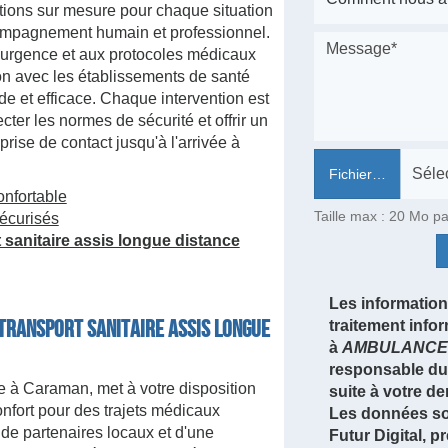
tions sur mesure pour chaque situation
compagnement humain et professionnel.
'urgence et aux protocoles médicaux
ation avec les établissements de santé
de et efficace. Chaque intervention est
ter les normes de sécurité et offrir un
prise de contact jusqu'à l'arrivée à
Fichier…
onfortable
Taille max : 20 Mo pa
sécurisés
 sanitaire assis longue distance
Les informations
Transport sanitaire assis longue
traitement info
à
AMBULANCE 
responsable du 
araman, met à votre disposition
suite à votre d
confort pour des trajets médicaux
Les données so
 de partenaires locaux et d'une
Futur Digital,