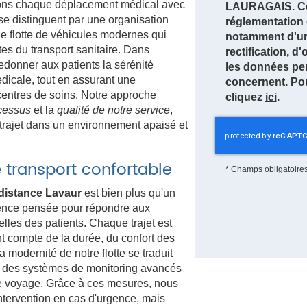
ons chaque déplacement médical avec
LAURAGAIS. Co
 se distinguent par une organisation
réglementation 
ne flotte de véhicules modernes qui
notamment d'un 
tes du transport sanitaire. Dans
rectification, d
edonner aux patients la sérénité
les données pe
édicale, tout en assurant une
concernent. Pou
 centres de soins. Notre approche
cliquez
ici
.
cessus
et la
qualité de notre service
,
 trajet dans un environnement apaisé et
 transport confortable
*
Champs obligatoire
 distance Lavaur
est bien plus qu'un
ience pensée pour répondre aux
les des patients. Chaque trajet est
nt compte de la durée, du confort des
La modernité de notre flotte se traduit
 des systèmes de monitoring avancés
 le voyage. Grâce à ces mesures, nous
ntervention en cas d'urgence, mais