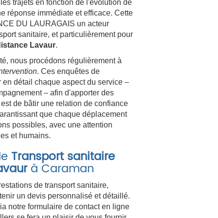
es trajets en fonction de l'évolution de
ne réponse immédiate et efficace. Cette
ANCE DU LAURAGAIS un acteur
port sanitaire, et particulièrement pour
distance Lavaur
.
té, nous procédons régulièrement à
ntervention
. Ces enquêtes de
r en détail chaque aspect du service –
compagnement – afin d'apporter des
 est de bâtir une relation de confiance
n garantissant que chaque déplacement
ons possibles, avec une attention
ues et humains.
de
Transport sanitaire
avaur
à Caraman
tations de transport sanitaire,
enir un devis personnalisé et détaillé.
a notre formulaire de contact en ligne
lers se fera un plaisir de vous fournir