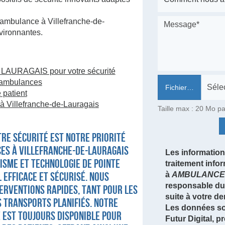
'ambulance à Villefranche-de-
vironnantes.
AURAGAIS pour votre sécurité
s ambulances
Fichier…
 patient
 Villefranche-de-Lauragais
Taille max : 20 Mo pa
re sécurité est notre priorité
es à Villefranche-de-Lauragais
Les informations
isme et technologie de pointe
traitement info
 efficace et sécurisé. Nous
à
AMBULANCE 
responsable du 
erventions rapides, tant pour les
suite à votre d
s transports planifiés. Notre
Les données so
 est toujours disponible pour
Futur Digital,