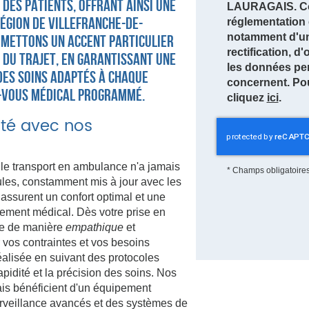
des patients, offrant ainsi une
LAURAGAIS. Co
égion de Villefranche-de-
réglementation 
notamment d'un 
 mettons un accent particulier
rectification, d
 du trajet, en garantissant une
les données pe
es soins adaptés à chaque
concernent. Pou
z-vous médical programmé.
cliquez
ici
.
ité avec nos
ransport en ambulance n'a jamais
*
Champs obligatoire
cules, constamment mis à jour avec les
assurent un confort optimal et une
ement médical. Dès votre prise en
ne de manière
empathique
et
r vos contraintes et vos besoins
éalisée en suivant des protocoles
rapidité et la précision des soins. Nos
is bénéficient d'un équipement
surveillance avancés et des systèmes de