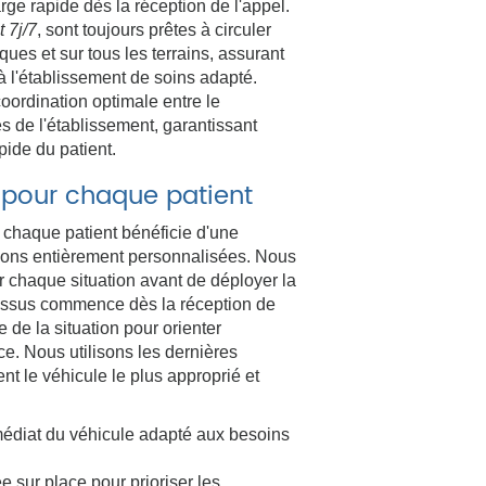
ge rapide dès la réception de l'appel.
 7j/7
, sont toujours prêtes à circuler
ues et sur tous les terrains, assurant
'à l'établissement de soins adapté.
oordination optimale entre le
s de l'établissement, garantissant
pide du patient.
 pour chaque patient
que patient bénéficie d'une
utions entièrement personnalisées. Nous
r chaque situation avant de déployer la
cessus commence dès la réception de
 de la situation pour orienter
ace. Nous utilisons les dernières
t le véhicule le plus approprié et
diat du véhicule adapté aux besoins
ée sur place pour prioriser les